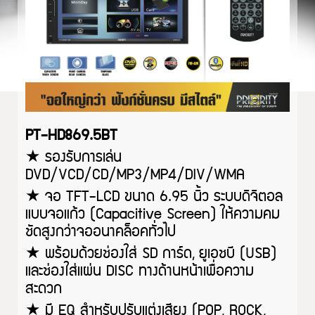
PT-HD869.5BT
★
รองรับการเล่น
DVD/VCD/CD/MP3/MP4/DIV/WMA
★
จอ TFT-LCD ขนาด 6.95 นิ้ว ระบบดิจิตอล
แบบจอแก้ว (Capacitive Screen) ให้ความคม
ชัดสูงกว่าจออนาคล็อคทั่วไป
★
พร้อมด้วยช่องใส่ SD การ์ด
,
ยูเอชบี (USB)
และช่องใส่แผ่น DISC ทางด้านหน้าเพื่อความ
สะดวก
★
มี EQ สำหรับปรับแต่งเสียง (POP, ROCK,