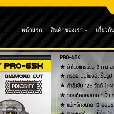
หน้าแรก
สินค้าของเรา
เกี่ยวกั
PRO-65K
★ ลำโพงแกรร่วม
2 ทาง ขน
★ กรวยแบบโพลีฉีดขึ้นรูป
★ กำลังขับ
125 วัตต์ (
★ วอยซ์คอยขนาด
1 นิ้ว
★ แม่เหล็กขนาด
13 ออนซ์