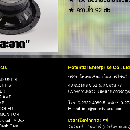
★ ทวิตเตอร์แบบนีโอไดเมียม
★ ความไว 92 db
cts
Potential Enterprise Co., Ltd
บริษัท โพเทนเชียล เอ็นเตอร์ไพรส์ 
AD UNITS
UNITS
43 ซ.อ่อนนุช 62 ถ. สุขุมวิท 77
ER
แขวงสวนหลวง เขตสวนหลวงกรุงเ
R AMP
MP
โทร: 0-2322-4080-5
แฟกซ์: 0-2
OOFER
E-mail: info@priority-usa.com
 MONITOR
igital TV Box
เวลาเปิดทำการ : 
Dash Cam
วันจันทร์ - วันเสาร์ (เสาร์แรกและ