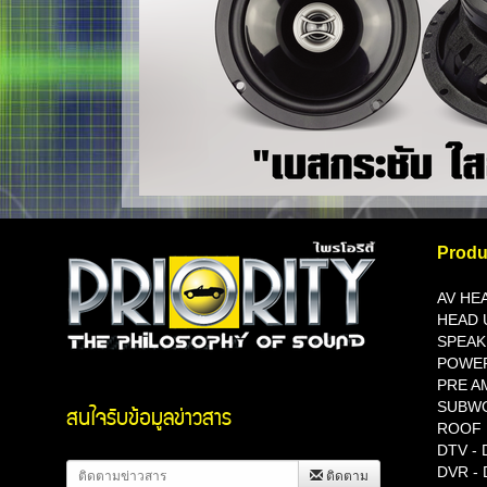
Produ
AV HE
HEAD 
SPEAK
POWE
PRE A
SUBW
สนใจรับข้อมูลข่าวสาร
ROOF
DTV - D
DVR
- 
ติดตาม