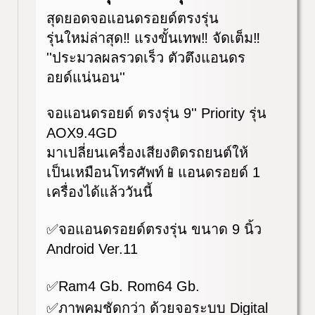
สุดยอดจอแอนดรอยด์ตรงรุ่น
รุ่นใหม่ล่าสุด‼️ แรงขั้นเทพ‼️ จัดเต็ม‼️
''ประมวลผลรวดเร็ว ตัวตึงแอนดร
อยด์แน่นอน''
จอแอนดรอยด์ ตรงรุ่น 9'' Priority รุ่น
AOX9.4GD
มาเปลี่ยนเครื่องเสียงติดรถยนต์ให้
เป็นเหมือนโทรศัพท์📱แอนดรอยด์ 1
เครื่องได้แล้ววันนี้
✅จอแอนดรอยด์ตรงรุ่น ขนาด 9 นิ้ว
Android Ver.11
✅Ram4 Gb. Rom64 Gb.
✅ภาพคมชัดกว่า ด้วยจอระบบ Digital